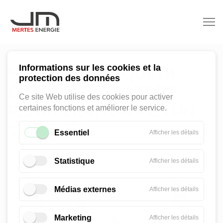
Informations sur les cookies et la
NOTRE TECHNIQUE DE
protection des données
CLIMATISATION ET DE
Ce site Web utilise des cookies pour activer
RÉFRIGÉRATION – EN UN
certaines fonctions et améliorer le service.
CLIN D’ŒIL
Essentiel
pour
Afficher les détails
Essentiel
Statistique
pour
Afficher les détails
Statistiq
Médias externes
pour
Afficher les détails
Médias
externes
Marketing
pour
Afficher les détails