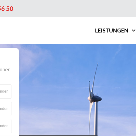
56 50
Navigation überspringen
LEISTUNGEN
ionen
für
enden
Essenziell
für
enden
Statistik
für
enden
Externe