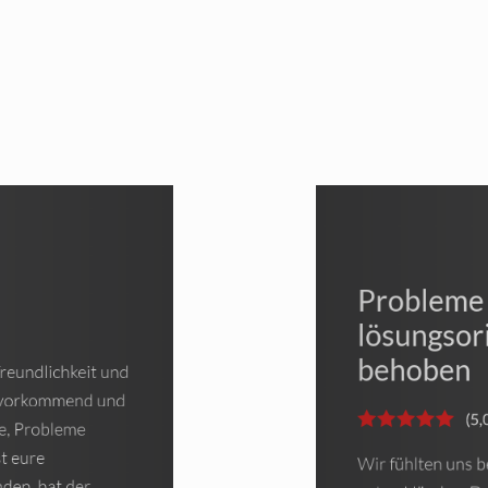
 und
Professio
Persönliche und p
von Anfang an in