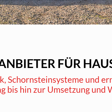
-ANBIETER FÜR HA
nik, Schornsteinsysteme und er
g bis hin zur Umsetzung und 