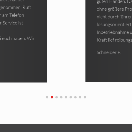
schätzen wissen.
ine Wärmpumpe
ie Installation
Freundliches Per
 wurden sofort
gearbeitet hat.
die
e qualifizierte
Hoen P.
den.