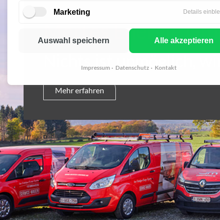
Marketing
Details einbl
Mertes Energie G
Auswahl speichern
Alle akzeptieren
Nichts ist unmöglich, w
Impressum
Datenschutz
Kontakt
Mehr erfahren