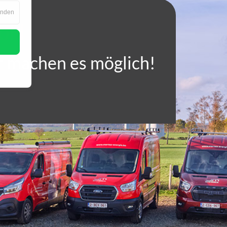
Medien
für
enden
Marketing
mbH
ir machen es möglich!