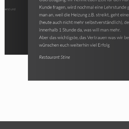
guten Händen. Das Team Marco baute uns e
nde genommen. Ruft
ohne größere Probleme ein. Besser hätte man d
einer am Telefon
der Service ist
nicht durchführen können. Kleinere Probleme
lösungsorientiert erkannt und behoben. Auch 
 bei euch haben. Wir
Inbetriebnahme und Programmierung durch ein
Kraft lief reibungslos. Wir sind rundum zufrie
Schneider F.