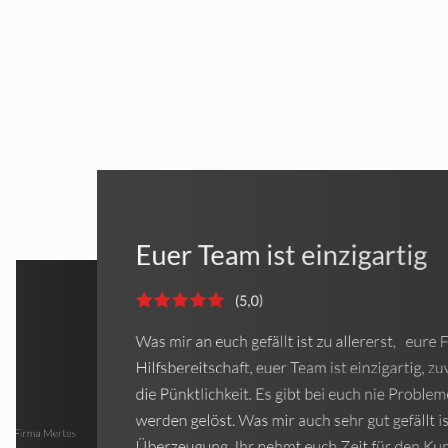
Probleme wurden sofort
lösungsorientiert erkannt
behoben
re Freundlichkeit und
ig, zuvorkommend und
bleme, Probleme
Wir fühlten uns bei der Firma Mertes Energie 
t ist eure
Kunden, hat der