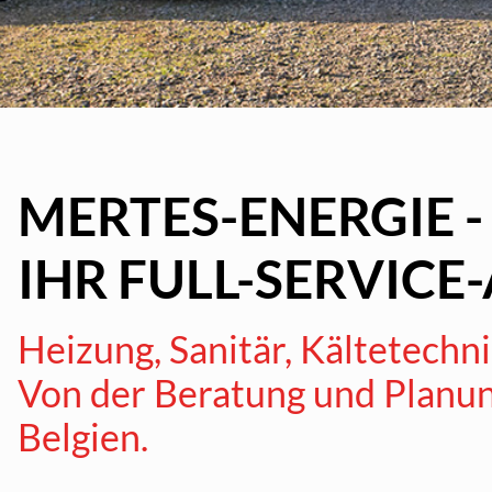
MERTES-ENERGIE -
IHR FULL-SERVICE
Heizung, Sanitär, Kältetech
Von der Beratung und Planun
Belgien.